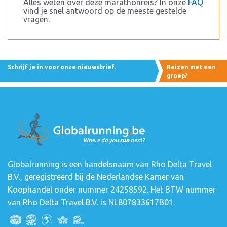
Alles weten over deze marathonreis? In onze
FAQ
vind je snel antwoord op de meeste gestelde
vragen.
Schrijf je in voor onze nieuwsbrief.
Reizen met een
groep?
Globalrunning is een handelsnaam van Rho Delta Travel
B.V., geregistreerd bij de Nederlandse Kamer van
Koophandel onder nummer 24258592. Het BTW nummer
van Rho Delta Travel B.V. is NL807833617B01.