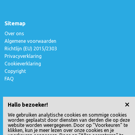
Sitemap
Over ons
Algemene voorwaarden
Richtlijn (EU) 2015/2303
Privacyverklaring
Cookieverklaring
Copyright
FAQ
Contact opnemen
Hallo bezoeker!
Escudostraat 2
We gebruiken analytische cookies en sommige cookies
worden geplaatst door diensten van derden die op deze
2991 XV Barendrecht, Nederland
website worden weergegeven. Door op "Voorkeuren" te
010-4971180
klikken, kun je meer lezen over onze cookies en je