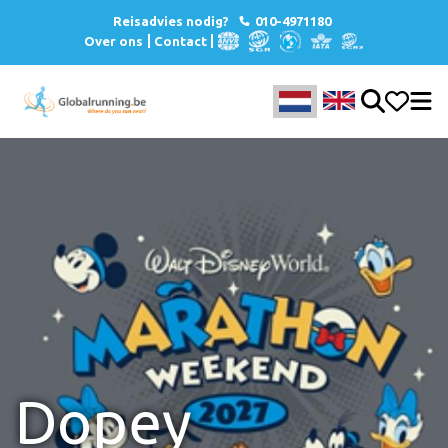
Reisadvies nodig?
010-4971180
Over ons
Contact
Dopey