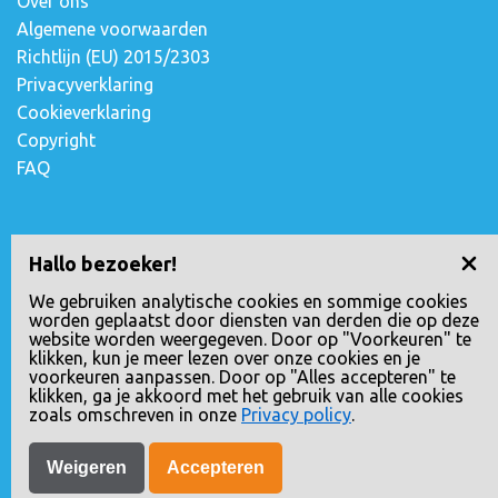
Over ons
Algemene voorwaarden
Richtlijn (EU) 2015/2303
Privacyverklaring
Cookieverklaring
Copyright
FAQ
Contact opnemen
Hallo bezoeker!
Escudostraat 2
We gebruiken analytische cookies en sommige cookies
worden geplaatst door diensten van derden die op deze
2991 XV Barendrecht, Nederland
website worden weergegeven. Door op "Voorkeuren" te
010-4971180
klikken, kun je meer lezen over onze cookies en je
voorkeuren aanpassen. Door op "Alles accepteren" te
info@globalrunning.be
klikken, ga je akkoord met het gebruik van alle cookies
KVK nr.: 24258592
zoals omschreven in onze
Privacy policy
.
Weigeren
Accepteren