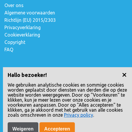
Over ons
Algemene voorwaarden
Richtlijn (EU) 2015/2303
Privacyverklaring
Cookieverklaring
Copyright
FAQ
Contact opnemen
Hallo bezoeker!
Escudostraat 2
We gebruiken analytische cookies en sommige cookies
worden geplaatst door diensten van derden die op deze
2991 XV Barendrecht, Nederland
website worden weergegeven. Door op "Voorkeuren" te
010-4971180
klikken, kun je meer lezen over onze cookies en je
voorkeuren aanpassen. Door op "Alles accepteren" te
info@globalrunning.be
klikken, ga je akkoord met het gebruik van alle cookies
KVK nr.: 24258592
zoals omschreven in onze
Privacy policy
.
Weigeren
Accepteren