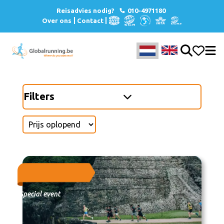
Reisadvies nodig?
010-4971180
Over ons
Contact
Filters
Special event