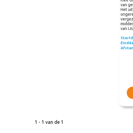
mee do
van ge
Het ui
ongere
vergez
midden
van IJs
Start
Eindd
Afsta
1 - 1 van de 1