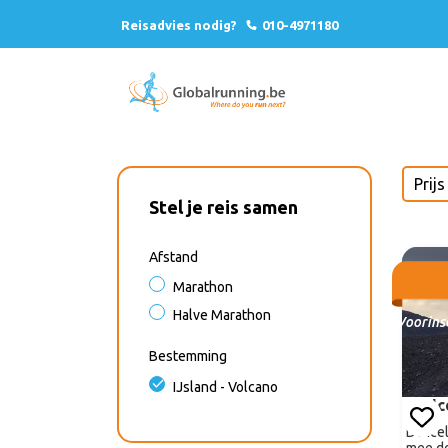
Reisadvies nodig?
010-4971180
Stel je reis samen
Afstand
Marathon
Halve Marathon
Voorinsc
Bestemming
IJsland - Volcano
I
De Ice