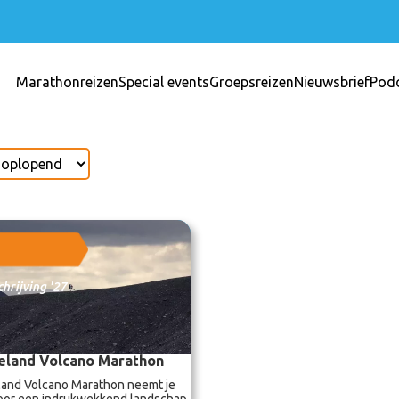
Marathonreizen
Special events
Groepsreizen
Nieuwsbrief
Pod
hrijving '27
celand Volcano Marathon
land Volcano Marathon neemt je