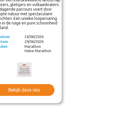
or een indrukwekkend landschap
isers, gletsjers en vulkaankraters.
tdagende parcours voert door
pte natuur met spectaculaire
ichten. Een unieke loopervaring
 in de ruige en pure schoonheid
land.
datum
24/06/2026
atum
29/06/2026
nden
Marathon
Halve Marathon
Bekijk deze reis