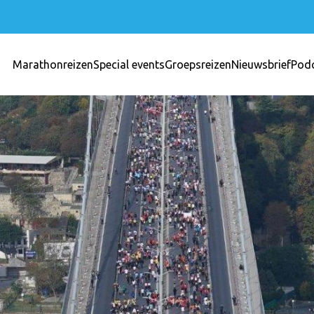
Marathonreizen
Special events
Groepsreizen
Nieuwsbrief
Pod