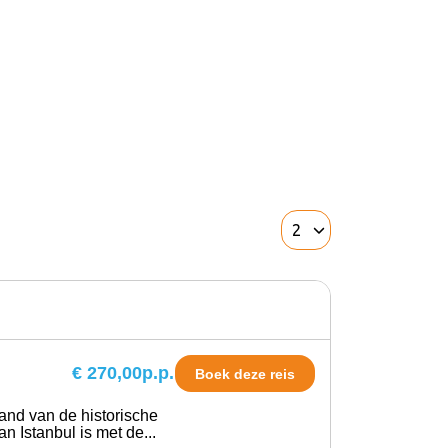
€ 270,00
p.p.
Boek deze reis
tand van de historische
Istanbul is met de...