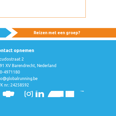
Reizen met een groep?
ontact opnemen
cudostraat 2
91 XV Barendrecht, Nederland
0-4971180
fo@globalrunning.be
K nr.: 24258592