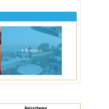
+ 8 Items
Reisschema