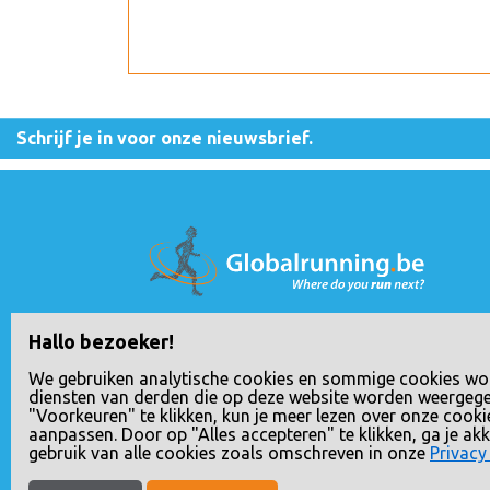
Schrijf je in voor onze nieuwsbrief.
Globalrunning is een handelsnaam van Rho
Hallo bezoeker!
Delta Travel B.V., geregistreerd bij de
We gebruiken analytische cookies en sommige cookies wo
Nederlandse Kamer van Koophandel onder
diensten van derden die op deze website worden weergeg
"Voorkeuren" te klikken, kun je meer lezen over onze cooki
nummer 24258592. Het BTW nummer van Rh
aanpassen. Door op "Alles accepteren" te klikken, ga je a
Delta Travel B.V. is NL807833617B01.
gebruik van alle cookies zoals omschreven in onze
Privacy