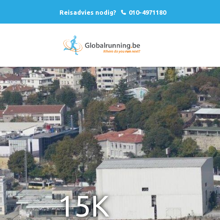
Reisadvies nodig?
010-4971180
15K