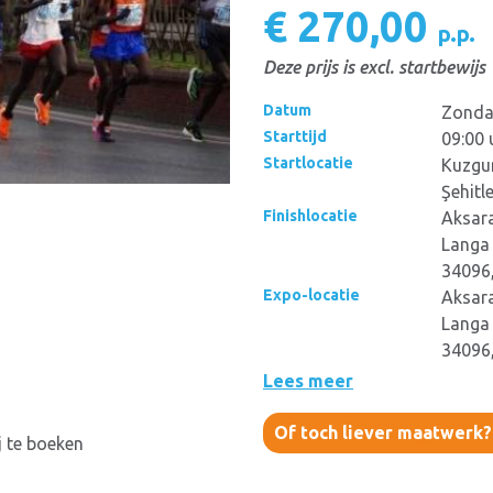
€ 270,00
p.p.
Deze prijs is excl. startbewijs
Datum
Zonda
Starttijd
09:00 
Startlocatie
Kuzgun
Şehitl
Finishlocatie
Aksara
Langa 
34096,
Expo-locatie
Aksara
Langa 
34096,
Lees meer
Of toch liever maatwerk
j te boeken