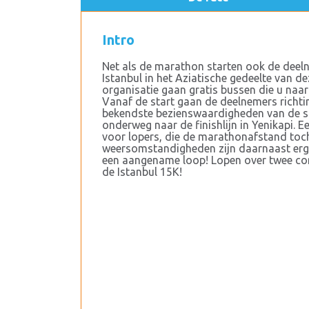
Intro
Net als de marathon starten ook de dee
Istanbul in het Aziatische gedeelte van d
organisatie gaan gratis bussen die u naar
Vanaf de start gaan de deelnemers richti
bekendste bezienswaardigheden van de s
onderweg naar de finishlijn in Yenikapi. E
voor lopers, die de marathonafstand toch
weersomstandigheden zijn daarnaast erg g
een aangename loop! Lopen over twee cont
de Istanbul 15K!