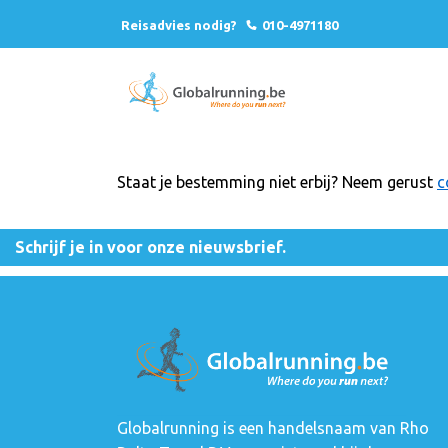
Reisadvies nodig?
010-4971180
Staat je bestemming niet erbij? Neem gerust
c
Schrijf je in voor onze nieuwsbrief.
Globalrunning is een handelsnaam van Rho