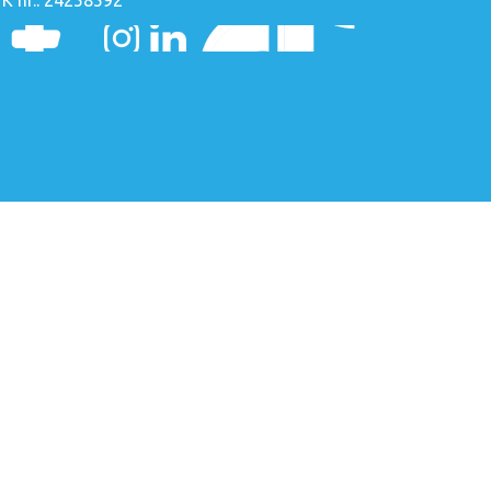
K nr.: 24258592