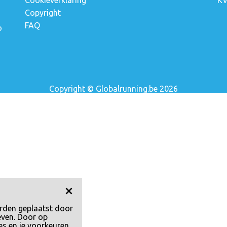
Cookieverklaring
KV
Copyright
FAQ
o
Copyright © Globalrunning.be 2026
rden geplaatst door
even. Door op
es en je voorkeuren