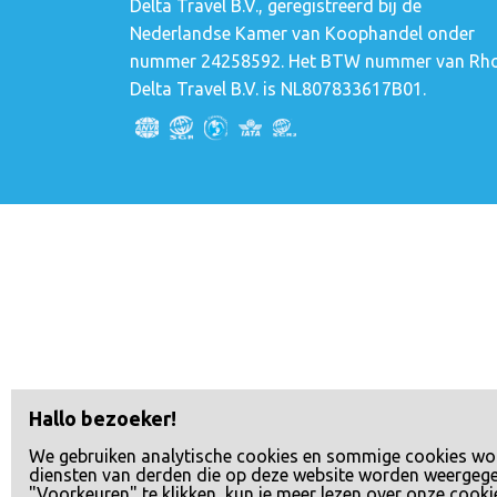
Delta Travel B.V., geregistreerd bij de
Nederlandse Kamer van Koophandel onder
nummer 24258592. Het BTW nummer van Rh
Delta Travel B.V. is NL807833617B01.
Hallo bezoeker!
We gebruiken analytische cookies en sommige cookies wo
diensten van derden die op deze website worden weergeg
"Voorkeuren" te klikken, kun je meer lezen over onze cooki