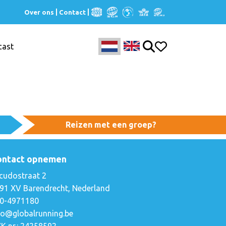
Over ons
Contact
cast
Reizen met een groep?
ontact opnemen
cudostraat 2
91 XV Barendrecht, Nederland
0-4971180
fo@globalrunning.be