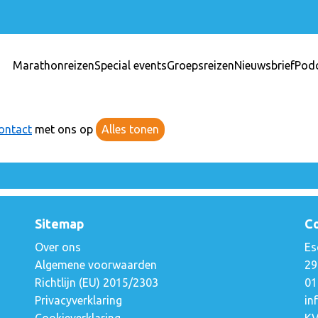
Marathonreizen
Special events
Groepsreizen
Nieuwsbrief
Pod
ontact
met ons op
Alles tonen
Sitemap
C
Over ons
Es
Algemene voorwaarden
29
Richtlijn (EU) 2015/2303
01
Privacyverklaring
in