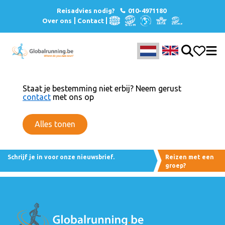
Reisadvies nodig?
010-4971180
Over ons
Contact
Staat je bestemming niet erbij? Neem gerust
contact
met ons op
Alles tonen
Schrijf je in voor onze nieuwsbrief.
Reizen met een
groep?