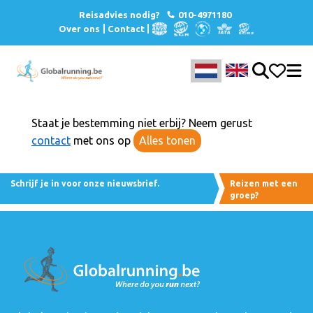
Reisadvies nodig?
010-4971180
Over ons
Contact
Staat je bestemming niet erbij? Neem gerust
contact
met ons op
Alles tonen
Schrijf je in voor onze nieuwsbrief.
Reizen met een
groep?