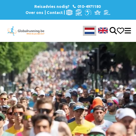
Reisadvies nodig?
010-4971180
Over ons
Contact