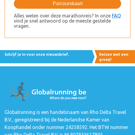
Parcourskaart
Alles weten over deze marathonreis? In onze
FAQ
vind je snel antwoord op de meeste gestelde
vragen.
Schrijf je in voor onze nieuwsbrief.
Reizen met een
groep?
Globalrunning is een handelsnaam van Rho Delta Travel
B.V., geregistreerd bij de Nederlandse Kamer van
Koophandel onder nummer 24258592. Het BTW nummer
van Rho Delta Travel B.V. is NL807833617B01.