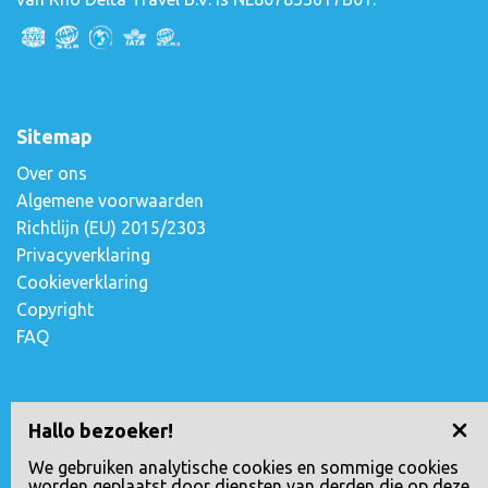
Sitemap
Over ons
Algemene voorwaarden
Richtlijn (EU) 2015/2303
Privacyverklaring
Cookieverklaring
Copyright
FAQ
Contact opnemen
Hallo bezoeker!
Escudostraat 2
We gebruiken analytische cookies en sommige cookies
worden geplaatst door diensten van derden die op deze