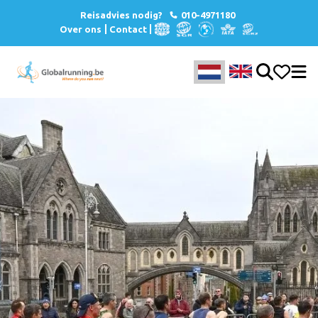
Reisadvies nodig?
010-4971180
Over ons
Contact