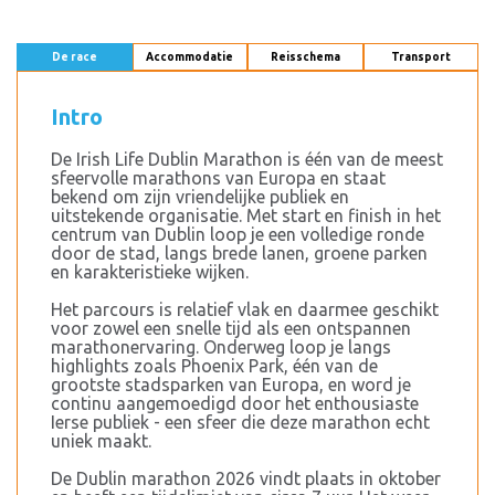
De race
Accommodatie
Reisschema
Transport
Intro
De Irish Life Dublin Marathon is één van de meest
sfeervolle marathons van Europa en staat
bekend om zijn vriendelijke publiek en
uitstekende organisatie. Met start en finish in het
centrum van Dublin loop je een volledige ronde
door de stad, langs brede lanen, groene parken
en karakteristieke wijken.
Het parcours is relatief vlak en daarmee geschikt
voor zowel een snelle tijd als een ontspannen
marathonervaring. Onderweg loop je langs
highlights zoals Phoenix Park, één van de
grootste stadsparken van Europa, en word je
continu aangemoedigd door het enthousiaste
Ierse publiek - een sfeer die deze marathon echt
uniek maakt.
De Dublin marathon 2026 vindt plaats in oktober